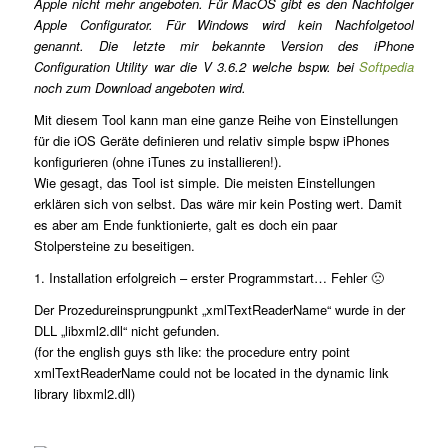
Apple nicht mehr angeboten. Für MacOS gibt es den Nachfolger
Apple Configurator. Für Windows wird kein Nachfolgetool
genannt. Die letzte mir bekannte Version des iPhone
Configuration Utility war die V 3.6.2 welche bspw. bei
Softpedia
noch zum Download angeboten wird.
Mit diesem Tool kann man eine ganze Reihe von Einstellungen
für die iOS Geräte definieren und relativ simple bspw iPhones
konfigurieren (ohne iTunes zu installieren!).
Wie gesagt, das Tool ist simple. Die meisten Einstellungen
erklären sich von selbst. Das wäre mir kein Posting wert. Damit
es aber am Ende funktionierte, galt es doch ein paar
Stolpersteine zu beseitigen.
1. Installation erfolgreich – erster Programmstart… Fehler 🙁
Der Prozedureinsprungpunkt „xmlTextReaderName“ wurde in der
DLL „libxml2.dll“ nicht gefunden.
(for the english guys sth like:
the procedure entry point
xmlTextReaderName could not be located in the dynamic link
library libxml2.dll)