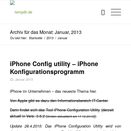
Archiv für das Monat: Januar, 2013
Du bist hier:
Startseite
/
2013
/
Januar
iPhone Config utility – iPhone
Konfigurationsprogramm
22. Januar 2013
iPhone im Unternehmen – das neueste Thema hier.
Von Apple gibt es dazu den Informationsbereich IT-Center.
Darin findet sich das Tool iPhone Configuration Utility
(derzeit
aktuell in Vers. 3.6.2
).
[Version aktualisiert am 17.12.2013]
Update 28.4.2015: Das iPhone Configuration Utility wird von