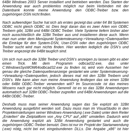
64Bit Windows 2003 Server installiert und betrieben werden. Das Starten der
Anwendung war auch problemlos möglich nur beim Verbinden mit der
Datenbank konnte meine Anwendung den ODBC-Treiber bzw. den
zugehörigen DSN nicht finden.
Nach aufwendiger Suche hat sich als erstes gezeigt das unter 64 Bit Systemen
ODBC nicht gleich ODBC ist. Dies liegt daran das es zwei Arten von ODBC
Treibern gibt, 32Bit und 64Bit ODBC Treiber. Viele Systeme liefern bisher aber
noch ausschließlich die 32Bit Treiber aus und installieren diese auch. Wenn
man nun unter dem Menüpunkt Systemsteuerung->Verwaltung->Datenquellen
die Einträge für den System-DSN, User-DSN oder den zugehörigen ODBC
Treiber sucht wird man nichts finden. Hier werden lediglich die DSN’s und
Treiber angezeigt die 64Bit tauglich sind.
Um sich nun auch die 32Bit Treiber und DSN’s anzeigen zu lassen gibt es aber
einen Trick. Mit dem Programm odbcad32.exe, das unter
C:WindowsSysWOW64odbcad32.exe zu finden ist, wird vom Aussehen her
genau die gleiche Datenquellenanzeige gestartet wie unter Systemsteuerung-
>Verwaltung->Datenquellen, jedoch dieses mal mit den 32Bit Treibern und
DSN’s. Wie kann aber nun meine Anwendung festlegen das sie einen 32Bit
oder 64Bit ODBC-Treiber verwenden will? Im Sourcecode ist das meines
Wissens nach gar nicht möglich. Generell ist es so das 32Bit Anwendungen
automatisch auf 32Bit ODBC-Treiber zugreifen und 64Bit Anwendungen auf die
64Bit ODBC-Treiber.
Deshalb muss man seiner Anwendung sagen das Sie explizit als 32Bit
Anwendung ausgeführt werden soll. Dazu muss man im VisualStudio in den
Projekteinstellungen seiner Windows-Anwendung (.exe Datei) unter dem Reiter
„Erstellen“ die Zielplattform von „Any CPU“ auf „x86“ umstellen. Dadurch wird
die Anwendung explizit als 32Bit Anwendung gestartet und auch die
zugehörigen ODBC-Treiber benutzt. Dies ist nur im Projekt der Startanwendung
(.exe) nötig, nicht bei evt. eingebundenen DLLs. Die Angabe „x86“ ist hier