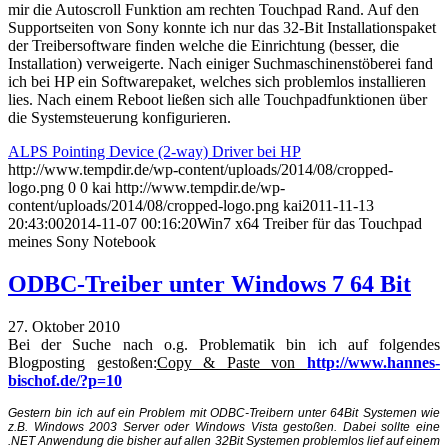
mir die Autoscroll Funktion am rechten Touchpad Rand. Auf den
Supportseiten von Sony konnte ich nur das 32-Bit Installationspaket
der Treibersoftware finden welche die Einrichtung (besser, die
Installation) verweigerte. Nach einiger Suchmaschinenstöberei fand
ich bei HP ein Softwarepaket, welches sich problemlos installieren
lies. Nach einem Reboot ließen sich alle Touchpadfunktionen über
die Systemsteuerung konfigurieren.
ALPS Pointing Device (2-way) Driver bei HP
http://www.tempdir.de/wp-content/uploads/2014/08/cropped-
logo.png
0
0
kai
http://www.tempdir.de/wp-
content/uploads/2014/08/cropped-logo.png
kai
2011-11-13
20:43:00
2014-11-07 00:16:20
Win7 x64 Treiber für das Touchpad
meines Sony Notebook
ODBC-Treiber unter Windows 7 64 Bit
27. Oktober 2010
Bei der Suche nach o.g. Problematik bin ich auf folgendes
Blogposting gestoßen:
Copy & Paste von
http://www.hannes-
bischof.de/?p=10
Gestern bin ich auf ein Problem mit ODBC-Treibern unter 64Bit Systemen wie
z.B. Windows 2003 Server oder Windows Vista gestoßen. Dabei sollte eine
.NET Anwendung die bisher auf allen 32Bit Systemen problemlos lief auf einem