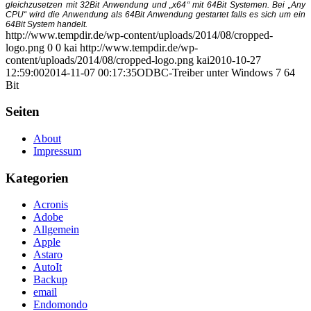
gleichzusetzen mit 32Bit Anwendung und „x64“ mit 64Bit Systemen. Bei „Any
CPU“ wird die Anwendung als 64Bit Anwendung gestartet falls es sich um ein
64Bit System handelt.
http://www.tempdir.de/wp-content/uploads/2014/08/cropped-
logo.png
0
0
kai
http://www.tempdir.de/wp-
content/uploads/2014/08/cropped-logo.png
kai
2010-10-27
12:59:00
2014-11-07 00:17:35
ODBC-Treiber unter Windows 7 64
Bit
Seiten
About
Impressum
Kategorien
Acronis
Adobe
Allgemein
Apple
Astaro
AutoIt
Backup
email
Endomondo