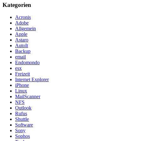
Kategorien
Acronis
Adobe
Allgemein
Apple
Astaro
AutoIt
Backup
email
Endomondo
esx
Freizeit
Internet Explorer
iPhone
Linux
MailScanner
NFS
Outlook
Rufus
Shuttle
Software
Sony
Sophos