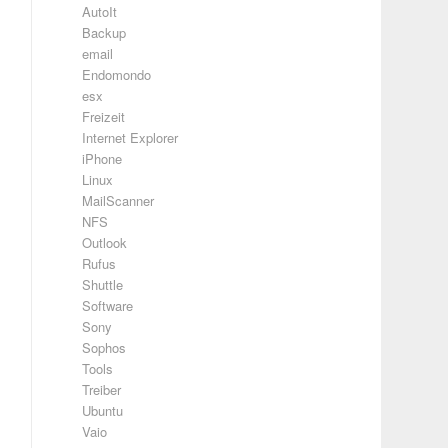
AutoIt
Backup
email
Endomondo
esx
Freizeit
Internet Explorer
iPhone
Linux
MailScanner
NFS
Outlook
Rufus
Shuttle
Software
Sony
Sophos
Tools
Treiber
Ubuntu
Vaio