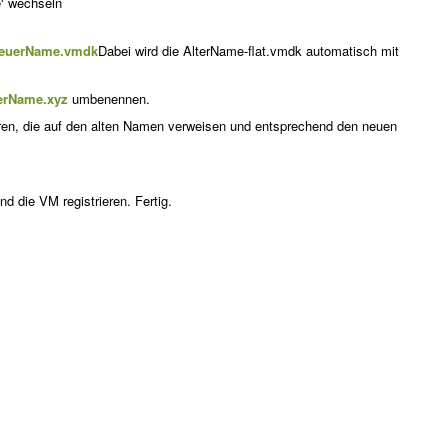
‘ wechseln
 NeuerName.vmdk
Dabei wird die AlterName-flat.vmdk automatisch mit
erName.xyz
umbenennen.
tieren, die auf den alten Namen verweisen und entsprechend den neuen
 die VM registrieren. Fertig.