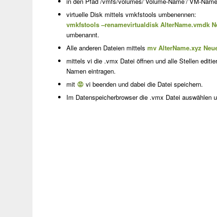
in den Pfad /vmfs/volumes/’Volume-Name’/’VM-Name
virtuelle Disk mittels vmkfstools umbenennen:
vmkfstools –renamevirtualdisk AlterName.vmdk
umbenannt.
Alle anderen Dateien mittels
mv AlterName.xyz Neu
mittels vi die .vmx Datei öffnen und alle Stellen edi
Namen eintragen.
mit
😡
vi beenden und dabei die Datei speichern.
Im Datenspeicherbrowser die .vmx Datei auswählen und