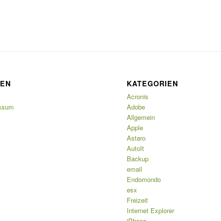
TEN
KATEGORIEN
Acronis
ssum
Adobe
Allgemein
Apple
Astaro
AutoIt
Backup
email
Endomondo
esx
Freizeit
Internet Explorer
iPhone