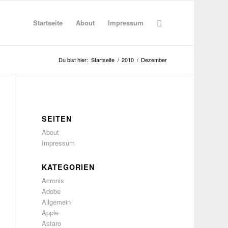
Startseite
About
Impressum
Du bist hier:
Startseite
/
2010
/
Dezember
SEITEN
About
Impressum
KATEGORIEN
Acronis
Adobe
Allgemein
Apple
Astaro