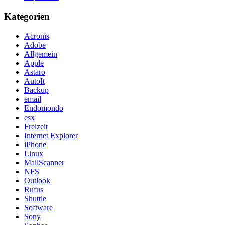
Kategorien
Acronis
Adobe
Allgemein
Apple
Astaro
AutoIt
Backup
email
Endomondo
esx
Freizeit
Internet Explorer
iPhone
Linux
MailScanner
NFS
Outlook
Rufus
Shuttle
Software
Sony