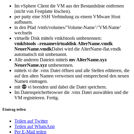
Im vSphere Client die VM aus der Bestandsliste entfernen
(nicht von Festplatte löschen).
per putty eine SSH Verbindung zu einem VMware Host
aufbauen.
in den Pfad /vmfs/volumes/’Volume-Name’/’VM-Name‘
wechseln
virtuelle Disk mittels vmkfstools umbenennen:
vmkfstools –renamevirtualdisk AlterName.vmdk
NeuerName.vmdk
Dabei wird die AlterName-flat.vmdk
automatisch mit umbenannt.
Alle anderen Dateien mittels
mv AlterName.xyz
NeuerName.xyz
umbenennen.
mittels vi die .vmx Datei öffnen und alle Stellen editieren, die
auf den alten Namen verweisen und entsprechend den neuen
Namen eintragen.
mit
😡
vi beenden und dabei die Datei speichern.
Im Datenspeicherbrowser die .vmx Datei auswählen und die
VM registrieren. Fertig.
Eintrag teilen
Teilen auf Twitter
Teilen auf WhatsApp
Per E-Mail teilen