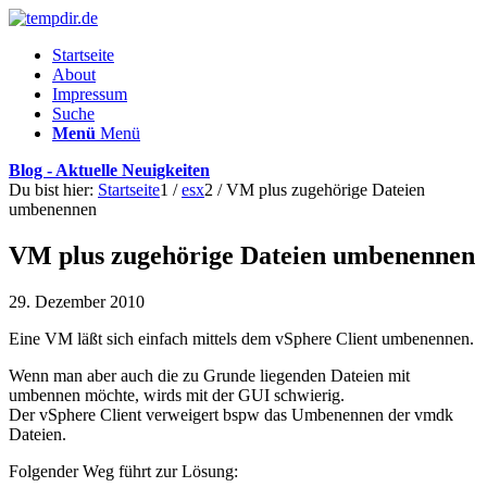
Startseite
About
Impressum
Suche
Menü
Menü
Blog - Aktuelle Neuigkeiten
Du bist hier:
Startseite
1
/
esx
2
/
VM plus zugehörige Dateien
umbenennen
VM plus zugehörige Dateien umbenennen
29. Dezember 2010
Eine VM läßt sich einfach mittels dem vSphere Client umbenennen.
Wenn man aber auch die zu Grunde liegenden Dateien mit
umbennen möchte, wirds mit der GUI schwierig.
Der vSphere Client verweigert bspw das Umbenennen der vmdk
Dateien.
Folgender Weg führt zur Lösung: