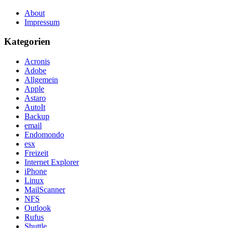
About
Impressum
Kategorien
Acronis
Adobe
Allgemein
Apple
Astaro
AutoIt
Backup
email
Endomondo
esx
Freizeit
Internet Explorer
iPhone
Linux
MailScanner
NFS
Outlook
Rufus
Shuttle