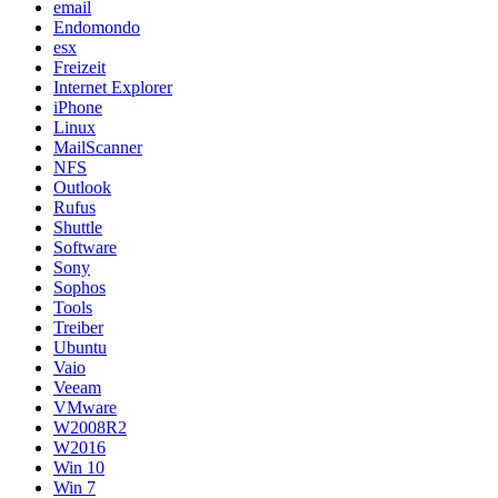
email
Endomondo
esx
Freizeit
Internet Explorer
iPhone
Linux
MailScanner
NFS
Outlook
Rufus
Shuttle
Software
Sony
Sophos
Tools
Treiber
Ubuntu
Vaio
Veeam
VMware
W2008R2
W2016
Win 10
Win 7