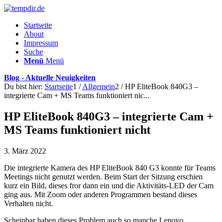
Startseite
About
Impressum
Suche
Menü
Menü
Blog - Aktuelle Neuigkeiten
Du bist hier:
Startseite
1
/
Allgemein
2
/
HP EliteBook 840G3 –
integrierte Cam + MS Teams funktioniert nic...
HP EliteBook 840G3 – integrierte Cam +
MS Teams funktioniert nicht
3. März 2022
Die integrierte Kamera des HP EliteBook 840 G3 konnte für Teams
Meetings nicht genutzt werden. Beim Start der Sitzung erschien
kurz ein Bild, dieses fror dann ein und die Aktivitäts-LED der Cam
ging aus. Mit Zoom oder anderen Programmen bestand dieses
Verhalten nicht.
Scheinbar haben dieses Problem auch so manche Lenovo