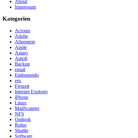
About
Impressum
Kategorien
Acronis
Adobe
Allgemein
Apple
Astaro
AutoIt
Backup
email
Endomondo
esx
Freizeit
Internet Explorer
iPhone
Linux
MailScanner
NFS
Outlook
Rufus
Shuttle
Software