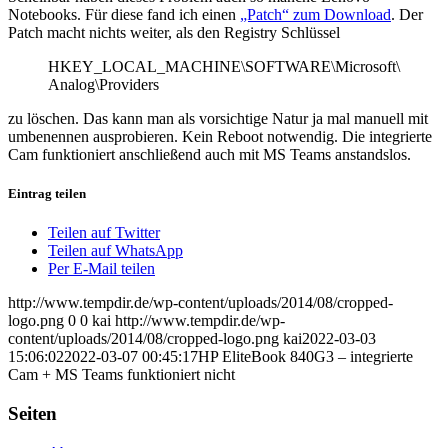
Notebooks. Für diese fand ich einen
„Patch“ zum Download
. Der
Patch macht nichts weiter, als den Registry Schlüssel
HKEY_LOCAL_MACHINE\SOFTWARE\Microsoft\
Analog\Providers
zu löschen. Das kann man als vorsichtige Natur ja mal manuell mit
umbenennen ausprobieren. Kein Reboot notwendig. Die integrierte
Cam funktioniert anschließend auch mit MS Teams anstandslos.
Eintrag teilen
Teilen auf Twitter
Teilen auf WhatsApp
Per E-Mail teilen
http://www.tempdir.de/wp-content/uploads/2014/08/cropped-
logo.png
0
0
kai
http://www.tempdir.de/wp-
content/uploads/2014/08/cropped-logo.png
kai
2022-03-03
15:06:02
2022-03-07 00:45:17
HP EliteBook 840G3 – integrierte
Cam + MS Teams funktioniert nicht
Seiten