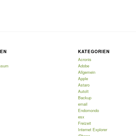
TEN
KATEGORIEN
Acronis
ssum
Adobe
Allgemein
Apple
Astaro
AutoIt
Backup
email
Endomondo
esx
Freizeit
Internet Explorer
iPhone