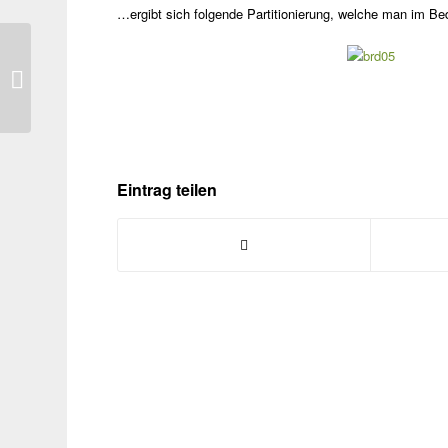
…ergibt sich folgende Partitionierung, welche man im Bed
Windows 10 Build 10130 – Update
mittels ISO File
Eintrag teilen