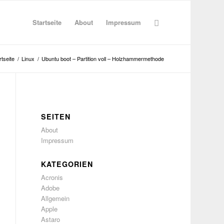
Startseite
About
Impressum
rtseite
/
Linux
/
Ubuntu boot – Partition voll – Holzhammermethode
SEITEN
About
Impressum
KATEGORIEN
Acronis
Adobe
Allgemein
Apple
Astaro