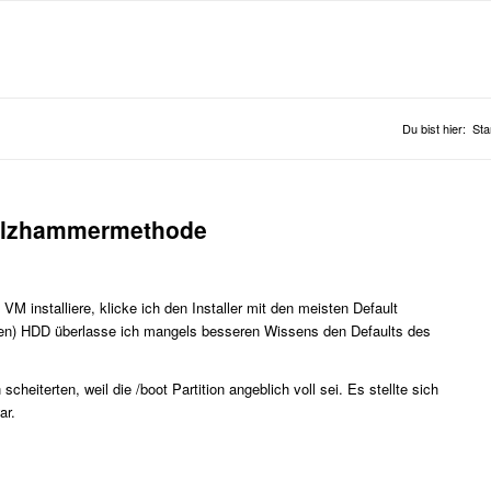
Du bist hier:
Sta
 Holzhammermethode
M installiere, klicke ich den Installer mit den meisten Default
uellen) HDD überlasse ich mangels besseren Wissens den Defaults des
scheiterten, weil die /boot Partition angeblich voll sei. Es stellte sich
ar.