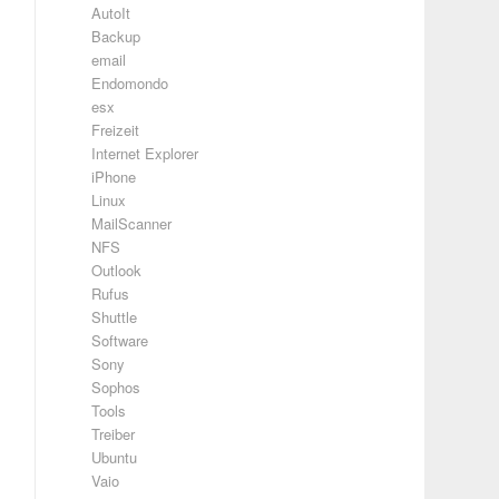
AutoIt
Backup
email
Endomondo
esx
Freizeit
Internet Explorer
iPhone
Linux
MailScanner
NFS
Outlook
Rufus
Shuttle
Software
Sony
Sophos
Tools
Treiber
Ubuntu
Vaio