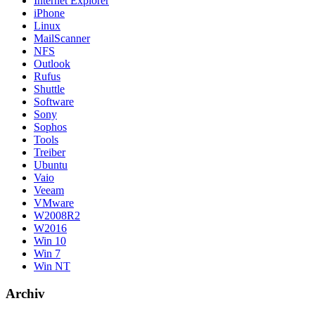
Internet Explorer
iPhone
Linux
MailScanner
NFS
Outlook
Rufus
Shuttle
Software
Sony
Sophos
Tools
Treiber
Ubuntu
Vaio
Veeam
VMware
W2008R2
W2016
Win 10
Win 7
Win NT
Archiv