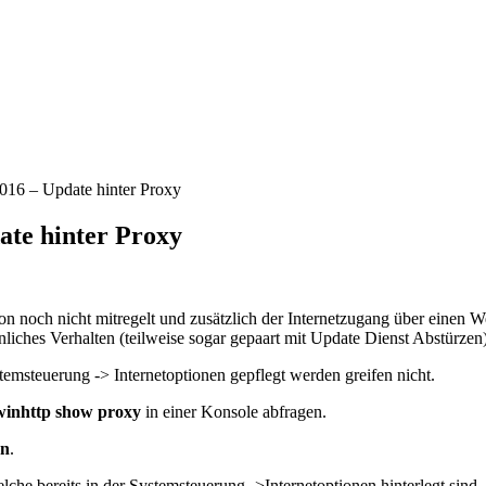
16 – Update hinter Proxy
te hinter Proxy
 noch nicht mitregelt und zusätzlich der Internetzugang über einen We
ches Verhalten (teilweise sogar gepaart mit Update Dienst Abstürzen
temsteuerung -> Internetoptionen gepflegt werden greifen nicht.
winhttp show proxy
in einer Konsole abfragen.
en
.
lche bereits in der Systemsteuerung ->Internetoptionen hinterlegt sind,