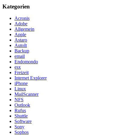
Kategorien
Acronis
Adobe
Allgemein
Apple
Astaro
AutoIt
Backup
email
Endomondo
esx
Freizeit
Internet Explorer
iPhone
Linux
MailScanner
NFS
Outlook
Rufus
Shuttle
Software
Sony
Sophos