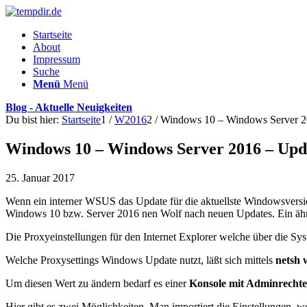
Startseite
About
Impressum
Suche
Menü
Menü
Blog - Aktuelle Neuigkeiten
Du bist hier:
Startseite
1
/
W2016
2
/
Windows 10 – Windows Server 20
Windows 10 – Windows Server 2016 – Upda
25. Januar 2017
Wenn ein interner WSUS das Update für die aktuellste Windowsversion
Windows 10 bzw. Server 2016 nen Wolf nach neuen Updates. Ein ähnli
Die Proxyeinstellungen für den Internet Explorer welche über die Sys
Welche Proxysettings Windows Update nutzt, läßt sich mittels
netsh 
Um diesen Wert zu ändern bedarf es einer
Konsole mit Adminrecht
Hier gibt es zwei Möglichkeiten. Man importiert die Einstellungen, we