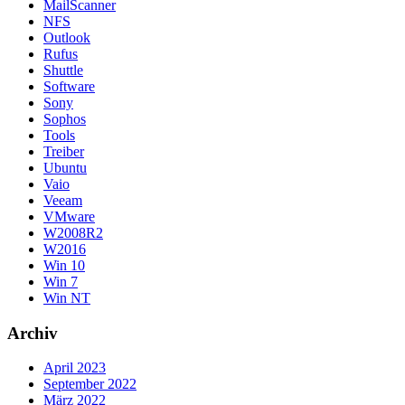
MailScanner
NFS
Outlook
Rufus
Shuttle
Software
Sony
Sophos
Tools
Treiber
Ubuntu
Vaio
Veeam
VMware
W2008R2
W2016
Win 10
Win 7
Win NT
Archiv
April 2023
September 2022
März 2022