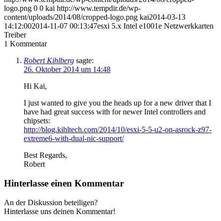
logo.png
0
0
kai
http://www.tempdir.de/wp-
content/uploads/2014/08/cropped-logo.png
kai
2014-03-13
14:12:00
2014-11-07 00:13:47
esxi 5.x Intel e1001e Netzwerkkarten
Treiber
1
Kommentar
Robert Kihlberg
sagte:
26. Oktober 2014 um 14:48
Hi Kai,
I just wanted to give you the heads up for a new driver that I
have had great success with for newer Intel controllers and
chipsets:
http://blog.kihltech.com/2014/10/esxi-5-5-u2-on-asrock-z97-
extreme6-with-dual-nic-support/
Best Regards,
Robert
Hinterlasse einen Kommentar
An der Diskussion beteiligen?
Hinterlasse uns deinen Kommentar!