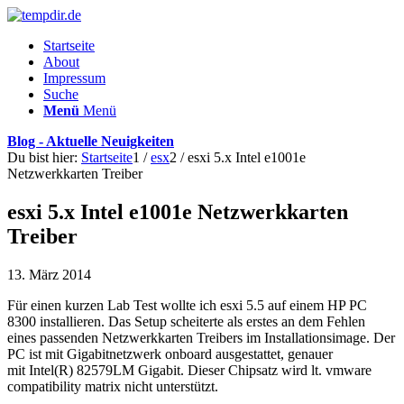
Startseite
About
Impressum
Suche
Menü
Menü
Blog - Aktuelle Neuigkeiten
Du bist hier:
Startseite
1
/
esx
2
/
esxi 5.x Intel e1001e
Netzwerkkarten Treiber
esxi 5.x Intel e1001e Netzwerkkarten
Treiber
13. März 2014
Für einen kurzen Lab Test wollte ich esxi 5.5 auf einem HP PC
8300 installieren. Das Setup scheiterte als erstes an dem Fehlen
eines passenden Netzwerkkarten Treibers im Installationsimage. Der
PC ist mit Gigabitnetzwerk onboard ausgestattet, genauer
mit Intel(R) 82579LM Gigabit. Dieser Chipsatz wird lt. vmware
compatibility matrix nicht unterstützt.