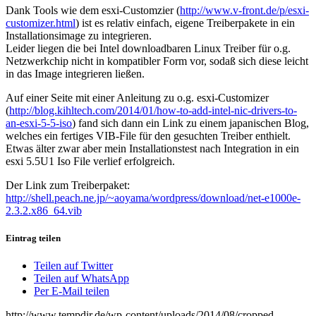
Dank Tools wie dem esxi-Customzier (
http://www.v-front.de/p/esxi-
customizer.html
) ist es relativ einfach, eigene Treiberpakete in ein
Installationsimage zu integrieren.
Leider liegen die bei Intel downloadbaren Linux Treiber für o.g.
Netzwerkchip nicht in kompatibler Form vor, sodaß sich diese leicht
in das Image integrieren ließen.
Auf einer Seite mit einer Anleitung zu o.g. esxi-Customizer
(
http://blog.kihltech.com/2014/01/how-to-add-intel-nic-drivers-to-
an-esxi-5-5-iso
) fand sich dann ein Link zu einem japanischen Blog,
welches ein fertiges VIB-File für den gesuchten Treiber enthielt.
Etwas älter zwar aber mein Installationstest nach Integration in ein
esxi 5.5U1 Iso File verlief erfolgreich.
Der Link zum Treiberpaket:
http://shell.peach.ne.jp/~aoyama/wordpress/download/net-e1000e-
2.3.2.x86_64.vib
Eintrag teilen
Teilen auf Twitter
Teilen auf WhatsApp
Per E-Mail teilen
http://www.tempdir.de/wp-content/uploads/2014/08/cropped-