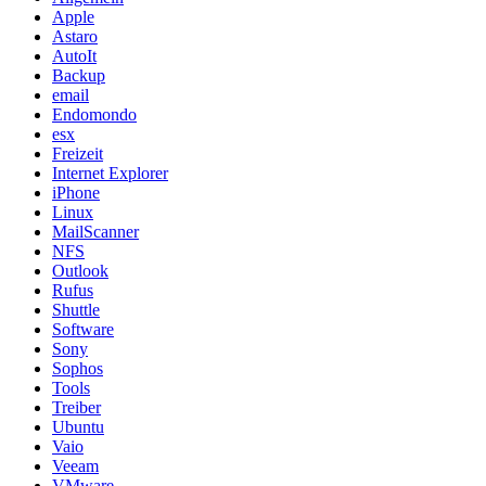
Apple
Astaro
AutoIt
Backup
email
Endomondo
esx
Freizeit
Internet Explorer
iPhone
Linux
MailScanner
NFS
Outlook
Rufus
Shuttle
Software
Sony
Sophos
Tools
Treiber
Ubuntu
Vaio
Veeam
VMware