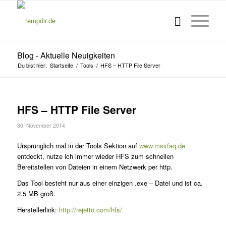
Blog - Aktuelle Neuigkeiten
Du bist hier:
Startseite
/
Tools
/
HFS – HTTP File Server
HFS – HTTP File Server
30. November 2014
Ursprünglich mal in der Tools Sektion auf
www.msxfaq.de
entdeckt, nutze ich immer wieder HFS zum schnellen
Bereitstellen von Dateien in einem Netzwerk per http.
Das Tool besteht nur aus einer einzigen .exe – Datei und ist ca.
2.5 MB groß.
Herstellerlink:
http://rejetto.com/hfs/