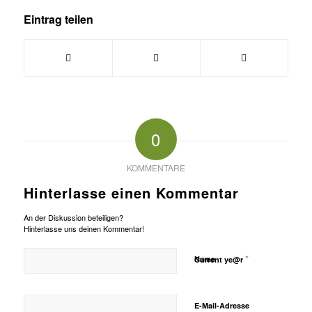
Eintrag teilen
0
KOMMENTARE
Hinterlasse einen Kommentar
An der Diskussion beteiligen?
Hinterlasse uns deinen Kommentar!
*
Name
Current ye@r
E-Mail-Adresse