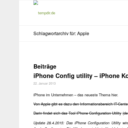
Schlagwortarchiv für: Apple
Beiträge
iPhone Config utility – iPhone 
22. Januar 2013
iPhone im Unternehmen – das neueste Thema hier.
Von Apple gibt es dazu den Informationsbereich IT-Cente
Darin findet sich das Tool iPhone Configuration Utility
(de
Update 28.4.2015: Das iPhone Configuration Utility w