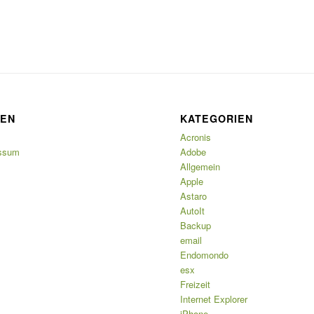
TEN
KATEGORIEN
Acronis
ssum
Adobe
Allgemein
Apple
Astaro
AutoIt
Backup
email
Endomondo
esx
Freizeit
Internet Explorer
iPhone