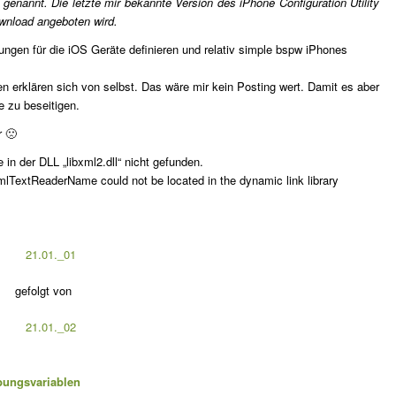
genannt. Die letzte mir bekannte Version des iPhone Configuration Utility
nload angeboten wird.
ngen für die iOS Geräte definieren und relativ simple bspw iPhones
en erklären sich von selbst. Das wäre mir kein Posting wert. Damit es aber
e zu beseitigen.
r 🙁
n der DLL „libxml2.dll“ nicht gefunden.
xmlTextReaderName could not be located in the dynamic link library
gefolgt von
ungsvariablen