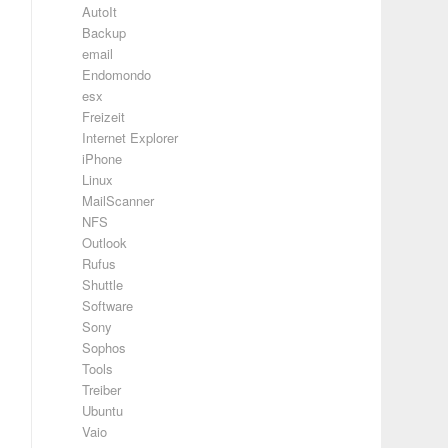
AutoIt
Backup
email
Endomondo
esx
Freizeit
Internet Explorer
iPhone
Linux
MailScanner
NFS
Outlook
Rufus
Shuttle
Software
Sony
Sophos
Tools
Treiber
Ubuntu
Vaio