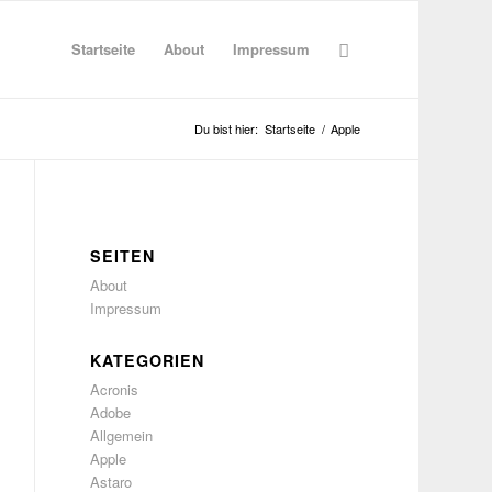
Startseite
About
Impressum
Du bist hier:
Startseite
/
Apple
SEITEN
About
Impressum
KATEGORIEN
Acronis
Adobe
Allgemein
Apple
Astaro