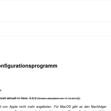
Konfigurationsprogramm
r.
rzeit aktuell in Vers. 3.6.2
).
[Version aktualisiert am 17.12.2013]
ird von Apple nicht mehr angeboten. Für MacOS gibt es den Nachfolger