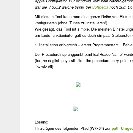
Apple Configurator. Für Windows wird kein Nachfolgetool 
war die V 3.6.2 welche bspw. bei
Softpedia
noch zum Dow
Mit diesem Tool kann man eine ganze Reihe von Einstellu
konfigurieren (ohne iTunes zu installieren!).
Wie gesagt, das Tool ist simple. Die meisten Einstellung
am Ende funktionierte, galt es doch ein paar Stolperstein
1. Installation erfolgreich – erster Programmstart… Fehle
Der Prozedureinsprungpunkt „xmlTextReaderName“ wurde i
(for the english guys sth like:
the procedure entry point 
libxml2.dll)
Lösung:
Hinzufügen des folgenden Pfad (W7x64) zur
path Umgeb