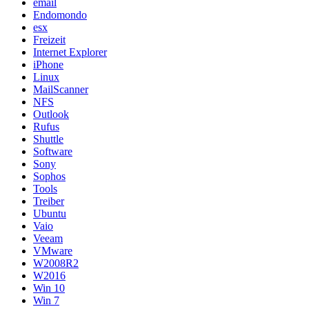
email
Endomondo
esx
Freizeit
Internet Explorer
iPhone
Linux
MailScanner
NFS
Outlook
Rufus
Shuttle
Software
Sony
Sophos
Tools
Treiber
Ubuntu
Vaio
Veeam
VMware
W2008R2
W2016
Win 10
Win 7