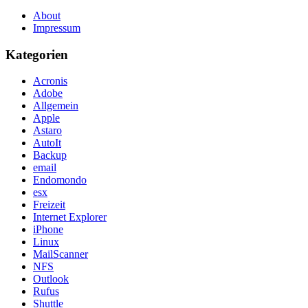
About
Impressum
Kategorien
Acronis
Adobe
Allgemein
Apple
Astaro
AutoIt
Backup
email
Endomondo
esx
Freizeit
Internet Explorer
iPhone
Linux
MailScanner
NFS
Outlook
Rufus
Shuttle