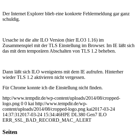
Der Internet Explorer blieb eine konkrete Fehlermeldung gar ganz
schuldig.
Ursache ist die alte ILO Version (hier ILO3 1.16) im
Zusammenspiel mit der TLS Einstellung im Browser. Im IE läßt sich
das mit dem temporären Abschalten von TLS 1.2 beheben.
Dann läßt sich ILO wenigstens mit dem IE aufrufen. Hinterher
wieder TLS 1.2 aktivieren nicht vergessen.
Für Chrome konnte ich die Einstellung nicht finden.
http://www.tempdir.de/wp-content/uploads/2014/08/cropped-
logo.png
0
0
kai
http://www.tempdir.de/wp-
content/uploads/2014/08/cropped-logo.png
kai
2017-03-24
14:37:31
2017-03-24 15:34:46
HPE DL380 Gen7 ILO
ERR_SSL_BAD_RECORD_MAC_ALERT
Seiten