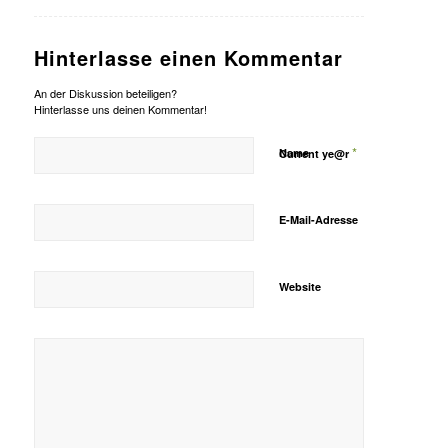
Hinterlasse einen Kommentar
An der Diskussion beteiligen?
Hinterlasse uns deinen Kommentar!
*
Name
Current ye@r
E-Mail-Adresse
Website