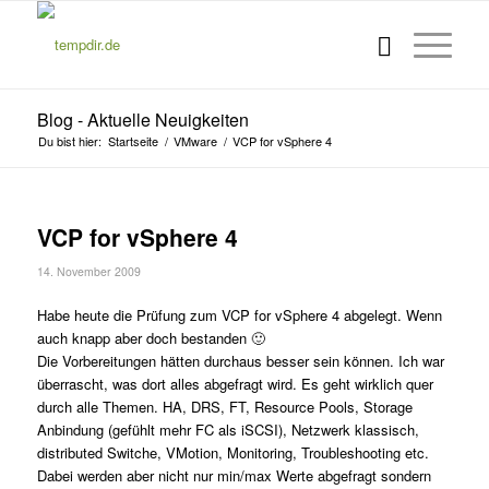
Blog - Aktuelle Neuigkeiten
Du bist hier:
Startseite
/
VMware
/
VCP for vSphere 4
VCP for vSphere 4
14. November 2009
Habe heute die Prüfung zum VCP for vSphere 4 abgelegt. Wenn
auch knapp aber doch bestanden 🙂
Die Vorbereitungen hätten durchaus besser sein können. Ich war
überrascht, was dort alles abgefragt wird. Es geht wirklich quer
durch alle Themen. HA, DRS, FT, Resource Pools, Storage
Anbindung (gefühlt mehr FC als iSCSI), Netzwerk klassisch,
distributed Switche, VMotion, Monitoring, Troubleshooting etc.
Dabei werden aber nicht nur min/max Werte abgefragt sondern