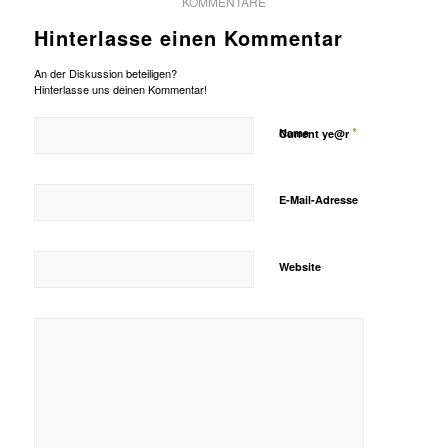
KOMMENTARE
Hinterlasse einen Kommentar
An der Diskussion beteiligen?
Hinterlasse uns deinen Kommentar!
*
Name
Current ye@r
E-Mail-Adresse
Website