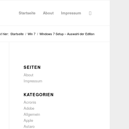
Startseite
About
Impressum
t hier:
Startseite
/
Win 7
/
Windows 7 Setup – Auswahl der Edition
SEITEN
About
Impressum
KATEGORIEN
Acronis
Adobe
Allgemein
Apple
Astaro