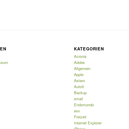
TEN
KATEGORIEN
Acronis
ssum
Adobe
Allgemein
Apple
Astaro
AutoIt
Backup
email
Endomondo
esx
Freizeit
Internet Explorer
iPhone