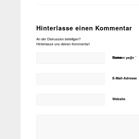
Hinterlasse einen Kommentar
An der Diskussion beteiligen?
Hinterlasse uns deinen Kommentar!
*
Name
Current ye@r
E-Mail-Adresse
Website