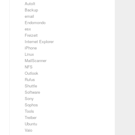
AutoIt
Backup
email
Endomondo
esx
Freizeit
Internet Explorer
iPhone
Linux
MailScanner
NFS
Outlook
Rufus
Shuttle
Software
Sony
Sophos
Tools
Treiber
Ubuntu
Vaio