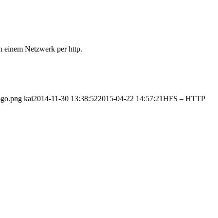
n einem Netzwerk per http.
ogo.png
kai
2014-11-30 13:38:52
2015-04-22 14:57:21
HFS – HTTP