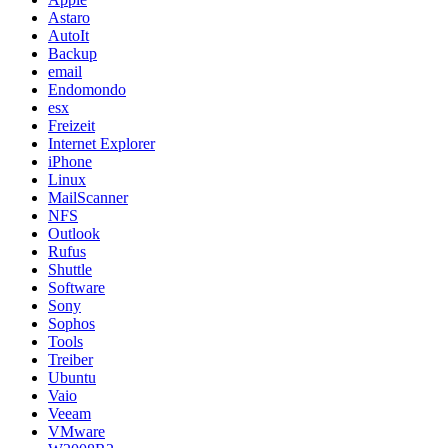
Astaro
AutoIt
Backup
email
Endomondo
esx
Freizeit
Internet Explorer
iPhone
Linux
MailScanner
NFS
Outlook
Rufus
Shuttle
Software
Sony
Sophos
Tools
Treiber
Ubuntu
Vaio
Veeam
VMware