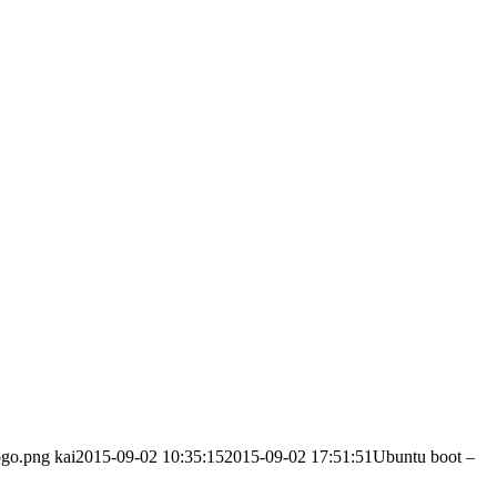
ogo.png
kai
2015-09-02 10:35:15
2015-09-02 17:51:51
Ubuntu boot –