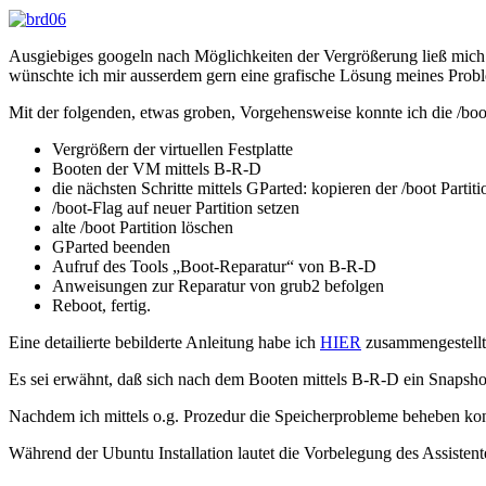
Ausgiebiges googeln nach Möglichkeiten der Vergrößerung ließ mich 
wünschte ich mir ausserdem gern eine grafische Lösung meines Prob
Mit der folgenden, etwas groben, Vorgehensweise konnte ich die /boot
Vergrößern der virtuellen Festplatte
Booten der VM mittels B-R-D
die nächsten Schritte mittels GParted: kopieren der /boot Parti
/boot-Flag auf neuer Partition setzen
alte /boot Partition löschen
GParted beenden
Aufruf des Tools „Boot-Reparatur“ von B-R-D
Anweisungen zur Reparatur von grub2 befolgen
Reboot, fertig.
Eine detailierte bebilderte Anleitung habe ich
HIER
zusammengestellt
Es sei erwähnt, daß sich nach dem Booten mittels B-R-D ein Snapsh
Nachdem ich mittels o.g. Prozedur die Speicherprobleme beheben konnte
Während der Ubuntu Installation lautet die Vorbelegung des Assisten