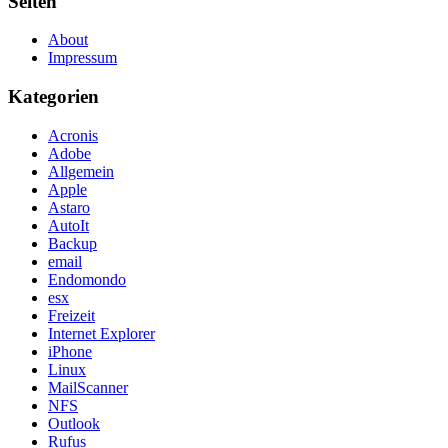
Seiten
About
Impressum
Kategorien
Acronis
Adobe
Allgemein
Apple
Astaro
AutoIt
Backup
email
Endomondo
esx
Freizeit
Internet Explorer
iPhone
Linux
MailScanner
NFS
Outlook
Rufus