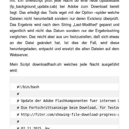
mit. Ein Shellscript prüft jede Nacht ob eine neue Updatedatei
(fp_background_update.cab) bei Adobe zum Download bereit
liegt. Das erledigt das Tools wget mit der Option –spider welche
Dateien nicht herunterlädt sondern nur deren Existenz überprüft.
Das Ergebnis wird nach dem String „Last-Modified“ geparst und
eigentlich wird nicht das Datum sondern nur der Ergebnisstring
verglichen. Das reicht aber aus um festzustellen, daß sich etwas
an der Datei geändert hat. Ist dies der Fall, wird diese
heruntergeladen, entpackt und ersetzt die alten Dateien auf dem
Webserver.
Mein Script downloadflash.sh welches jede Nacht ausgeführt
wird:
#!/bin/bash

#

# Update der Adobe Flashkomponenten fuer internen Update
# Die Fortschrittsanzeige beim Download, für Testzwecke 
# http://fitnr.com/showing-file-download-progress-using-
#

# 02.11.2015, kw
