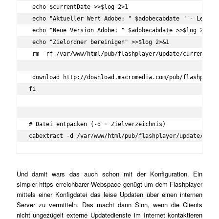
 echo $currentDate >>$log 2>1

 echo "Aktueller Wert Adobe: " $adobecabdate " - Letzer 
 echo "Neue Version Adobe: " $adobecabdate >>$log 2>&1

 echo "Zielordner bereinigen" >>$log 2>&1

 rm -rf /var/www/html/pub/flashplayer/update/current/sau
 download http://download.macromedia.com/pub/flashplaye
fi

# Datei entpacken (-d = Zielverzeichnis)

Und damit wars das auch schon mit der Konfiguration. Ein
simpler https erreichbarer Webspace genügt um dem Flashplayer
mittels einer Konfigdatei das leise Updaten über einen internen
Server zu vermitteln. Das macht dann Sinn, wenn die Clients
nicht ungezügelt externe Updatedienste im Internet kontaktieren