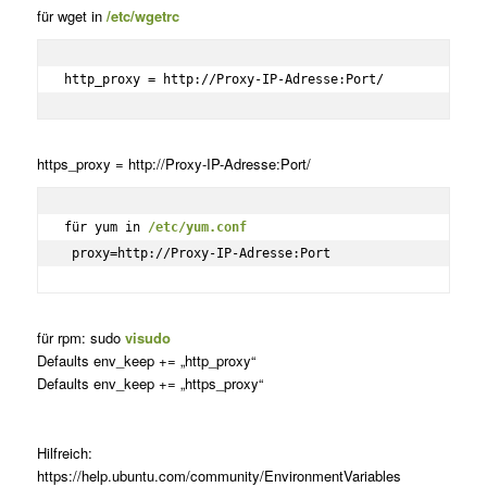
für wget in
/etc/wgetrc
http_proxy = http://Proxy-IP-Adresse:Port/
https_proxy = http://Proxy-IP-Adresse:Port/
für yum in 
/etc/yum.conf
 proxy=http://Proxy-IP-Adresse:Port
für rpm: sudo
visudo
Defaults env_keep += „http_proxy“
Defaults env_keep += „https_proxy“
Hilfreich:
https://help.ubuntu.com/community/EnvironmentVariables