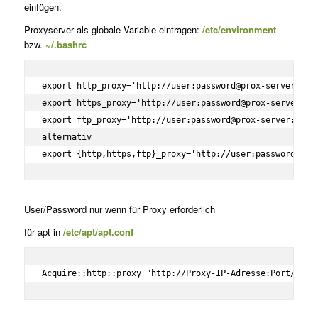
einfügen.
Proxyserver als globale Variable eintragen:
/etc/environment
bzw.
~/.bashrc
export http_proxy='http://user:password@prox-server:port
export https_proxy='http://user:password@prox-server:por
export ftp_proxy='http://user:password@prox-server:port'
export {http,https,ftp}_proxy='http://user:password@pro
User/Password nur wenn für Proxy erforderlich
für apt in
/etc/apt/apt.conf
Acquire::http::proxy "http://Proxy-IP-Adresse:Port/";