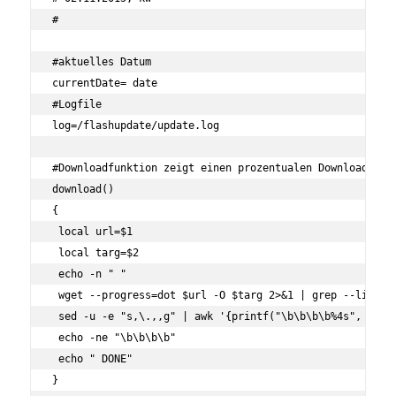
#

#aktuelles Datum

currentDate= date

#Logfile

log=/flashupdate/update.log

#Downloadfunktion zeigt einen prozentualen Downloadforts
download()

{

 local url=$1

 local targ=$2

 echo -n " "

 wget --progress=dot $url -O $targ 2>&1 | grep --line-bu
 sed -u -e "s,\.,,g" | awk '{printf("\b\b\b\b%4s", $2)}'
 echo -ne "\b\b\b\b"

 echo " DONE"

}
