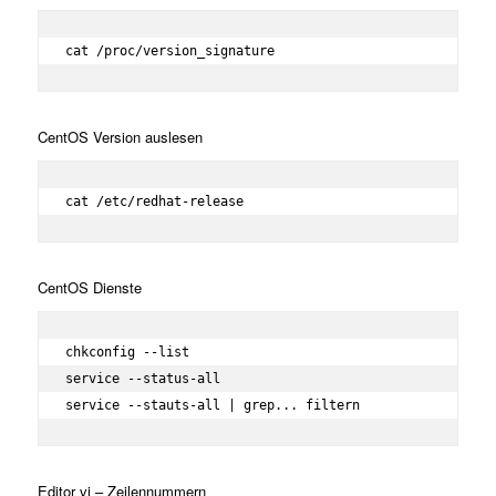
cat /proc/version_signature
CentOS Version auslesen
cat /etc/redhat-release
CentOS Dienste
chkconfig --list

service --status-all

service --stauts-all | grep... filtern
Editor vi – Zeilennummern