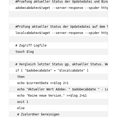
#Pruefung aktueller Status der Updatedatei und Bindung 
adobecabdate=$(wget --server-response --spider http://d
#Prüfung aktueller Status der Updatedatei auf dem lokale
localcabdate=$(wget --server-response --spider http://l
# Zugriff Logfile

touch $log

# Vergleich letzter Status gg. aktueller Status. Wenn gl
if [ "$adobecabdate" = "$localcabdate" ]

 then

 echo $currentDate >>$log 2>1

 echo "Aktueller Wert Adobe: " $adobecabdate " - Letzer 
 echo "Keine neue Version." >>$log 2>&1

 exit 1

 else

 # Zielordner bereinigen
